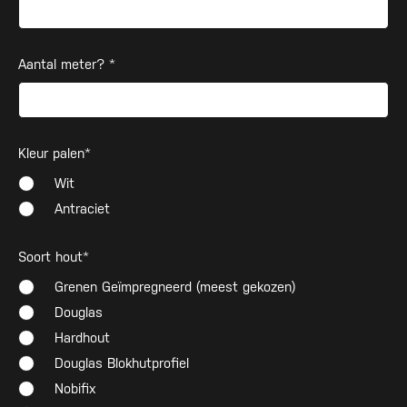
Aantal meter? *
Kleur palen*
Wit
Antraciet
Soort hout*
Grenen Geïmpregneerd (meest gekozen)
Douglas
Hardhout
Douglas Blokhutprofiel
Nobifix