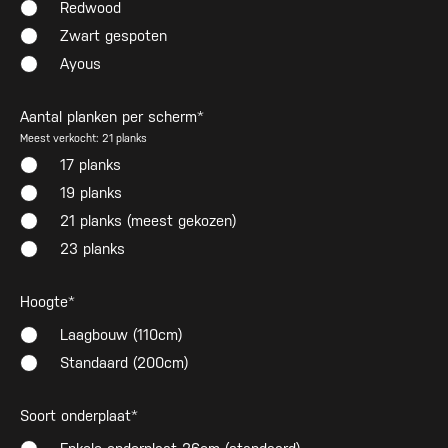
Redwood
Zwart gespoten
Ayous
Aantal planken per scherm*
Meest verkocht: 21 planks
17 planks
19 planks
21 planks (meest gekozen)
23 planks
Hoogte*
Laagbouw (110cm)
Standaard (200cm)
Soort onderplaat*