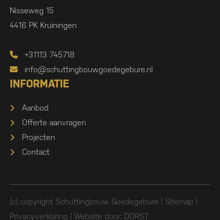
Nisseweg 15
4416 PK Kruiningen
+31113 745718
info@schuttingbouwgoedegebure.nl
INFORMATIE
Aanbod
Offerte aanvragen
Projecten
Contact
(c) copyright Schuttingbouw Goedegebure |
Sitemap
|
Privacyverklaring
| Website door:
DORST