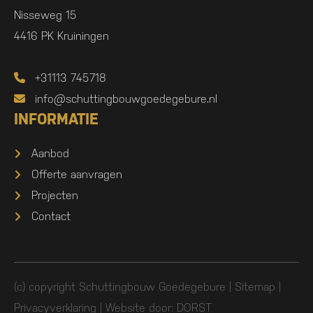
Nisseweg 15
4416 PK Kruiningen
+31113 745718
info@schuttingbouwgoedegebure.nl
INFORMATIE
Aanbod
Offerte aanvragen
Projecten
Contact
(c) copyright Schuttingbouw Goedegebure |
Sitemap
|
Privacyverklaring
| Website door:
DORST