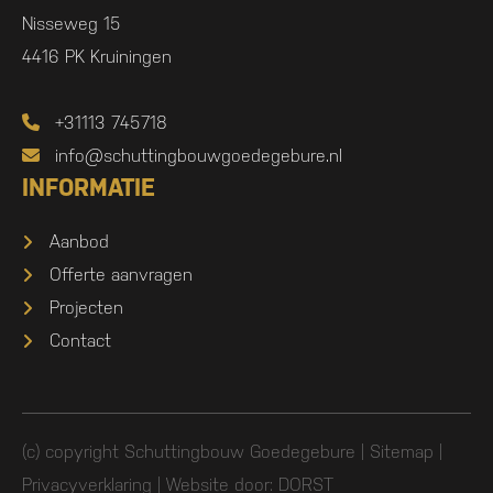
Nisseweg 15
4416 PK Kruiningen
+31113 745718
info@schuttingbouwgoedegebure.nl
INFORMATIE
Aanbod
Offerte aanvragen
Projecten
Contact
(c) copyright Schuttingbouw Goedegebure |
Sitemap
|
Privacyverklaring
| Website door:
DORST