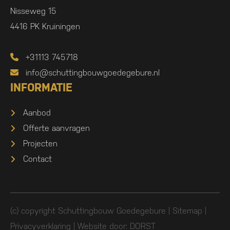
Nisseweg 15
4416 PK Kruiningen
+31113 745718
info@schuttingbouwgoedegebure.nl
INFORMATIE
Aanbod
Offerte aanvragen
Projecten
Contact
(c) copyright Schuttingbouw Goedegebure |
Sitemap
|
Privacyverklaring
| Website door:
DORST