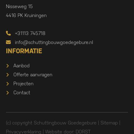
Nisseweg 15
4416 PK Kruiningen
+31113 745718
info@schuttingbouwgoedegebure.nl
INFORMATIE
Aanbod
Offerte aanvragen
Projecten
Contact
(c) copyright Schuttingbouw Goedegebure |
Sitemap
|
Privacyverklaring
| Website door:
DORST