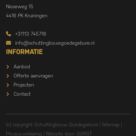
Nisseweg 15
4416 PK Kruiningen
+31113 745718
info@schuttingbouwgoedegebure.nl
INFORMATIE
Aanbod
Offerte aanvragen
Projecten
Contact
(c) copyright Schuttingbouw Goedegebure |
Sitemap
|
Privacyverklaring
| Website door:
DORST