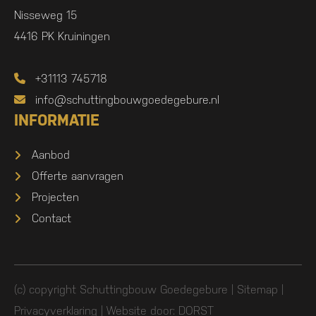
Nisseweg 15
4416 PK Kruiningen
+31113 745718
info@schuttingbouwgoedegebure.nl
INFORMATIE
Aanbod
Offerte aanvragen
Projecten
Contact
(c) copyright Schuttingbouw Goedegebure |
Sitemap
|
Privacyverklaring
| Website door:
DORST