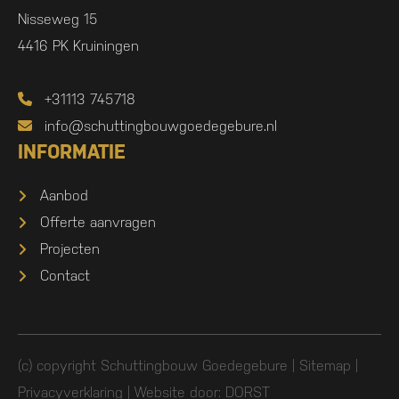
Nisseweg 15
4416 PK Kruiningen
+31113 745718
info@schuttingbouwgoedegebure.nl
INFORMATIE
Aanbod
Offerte aanvragen
Projecten
Contact
(c) copyright Schuttingbouw Goedegebure |
Sitemap
|
Privacyverklaring
| Website door:
DORST