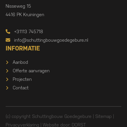
Nisseweg 15
4416 PK Kruiningen
+31113 745718
info@schuttingbouwgoedegebure.nl
INFORMATIE
Aanbod
Offerte aanvragen
Projecten
Contact
(c) copyright Schuttingbouw Goedegebure |
Sitemap
|
Privacyverklaring
| Website door:
DORST