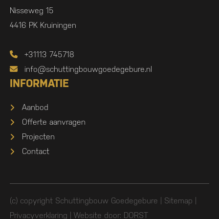
Nisseweg 15
4416 PK Kruiningen
+31113 745718
info@schuttingbouwgoedegebure.nl
INFORMATIE
Aanbod
Offerte aanvragen
Projecten
Contact
(c) copyright Schuttingbouw Goedegebure |
Sitemap
|
Privacyverklaring
| Website door:
DORST